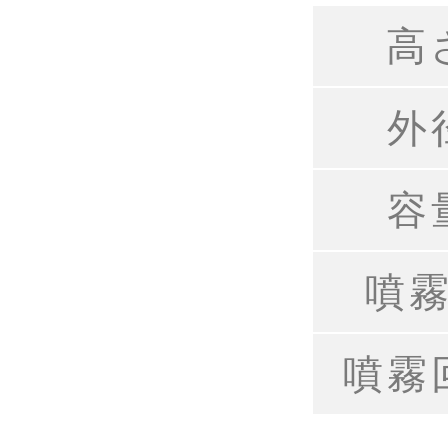
高
外
容
噴
噴霧