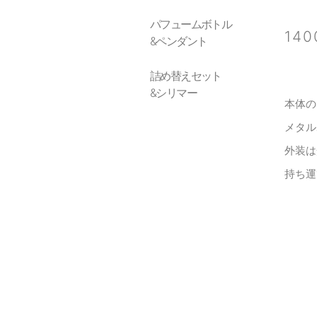
パフュームボトル
14
&ペンダント
詰め替えセット
&シリマー
本体の
メタル
外装は
持ち運