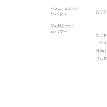
パフュームボトル
50
&ペンダント
詰め替えセット
&シリマー
たくさ
プラス
外装は
持ち運