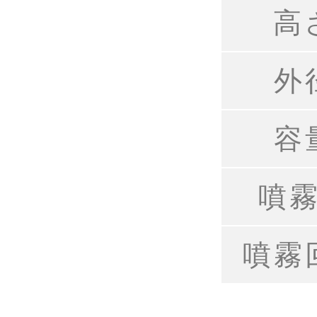
高
外
容
噴
噴霧