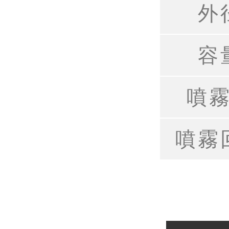
外
容
噴
噴霧