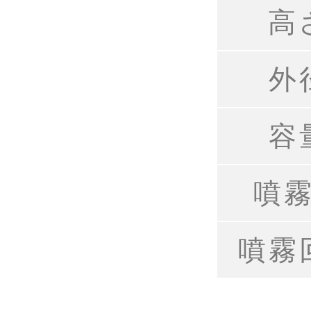
高
外
容
噴
噴霧